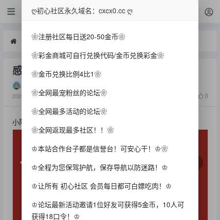
聊天
ღ初心社区永久域名：cxcx0.cc ღ
❀注册社区每日送20-50金币❀
聊天
感谢我陈哥的红包
❀彩金商城可自行兑换代码/金币兑换彩金❀
感谢我陈哥的红包
❀金币兑换比例4比1❀
p18143637191
❀全网最宠粉丝的论坛❀
1383
0
2025-7-29
❀全网最多活动的论坛❀
小陈台给力
❀全网返现最多社区！！❀
♔本站合作台子都是信誉台！可安心干！♔❀
♔全程为您保驾护航，保存导航以防迷路！♔
♔让所有 初心社区 会员每日都可白嫖吃肉！♔
♔论坛最新活动邀请1位好友可获得5金币，10人可
获得18口令！♔