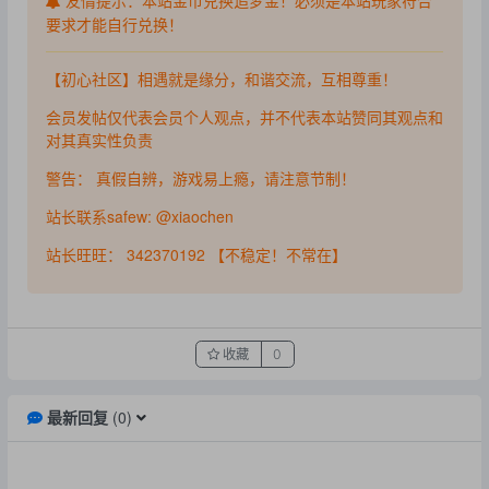
友情提示：本站金币兑换追梦金！必须是本站玩家符合
要求才能自行兑换！
【初心社区】相遇就是缘分，和谐交流，互相尊重！
会员发帖仅代表会员个人观点，并不代表本站赞同其观点和
对其真实性负责
警告： 真假自辨，游戏易上瘾，请注意节制！
站长联系safew: @xiaochen
站长旺旺： 342370192 【不稳定！不常在】
收藏
0
最新回复
(
0
)