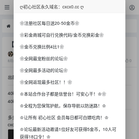
白菜
ღ初心社区永久域名：cxcx0.cc ღ
❀注册社区每日送20-50金币❀
白菜
【开元40ky】—✅—vip回归活动
❀彩金商城可自行兑换代码/金币兑换彩金❀
【开元40ky】—✅—vip回归活动
❀金币兑换比例4比1❀
钰钰
❀全网最宠粉丝的论坛❀
1302
0
8月前
❀全网最多活动的论坛❀
出款情况：自测（严谨充值）
❀全网返现最多社区！！❀
40ky开元有等级的免费领，还要下载cl聊天送18
♔本站合作台子都是信誉台！可安心干！♔❀
40ky.com
♔全程为您保驾护航，保存导航以防迷路！♔
♔让所有 初心社区 会员每日都可白嫖吃肉！♔
多多分享初心社区
cxcx0.cc
♔论坛最新活动邀请1位好友可获得5金币，10人可
获得18口令！♔